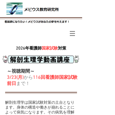
2026年看護師
国家試験
対策
～視聴期間～
3/23(月)
から
116回看護師国家試験
前日
まで！
解剖生理学は国家試験対策の土台となり
ます。身体の構造や働きが崩れることに
よって病気になります。その病気を理解