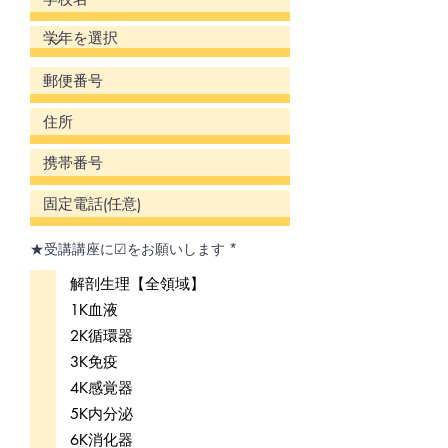
必
★受講講座に☑をお願いします
*
須
項
解剖生理【全領域】
目
1K血液
2K循環器
3K免疫
4K感覚器
5K内分泌
6K消化器