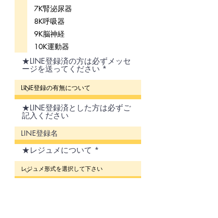
7K腎泌尿器
8K呼吸器
9K脳神経
10K運動器
★LINE登録済の方は必ずメッセ
ージを送ってください
★LINE登録済とした方は必ずご
記入ください
★レジュメについて
★PDFレジュメでご受講の場合
は、必ずWebﾒｰﾙｱﾄﾞﾚｽをご入力
下さい。※携帯ｱﾄﾞﾚｽでは受取
容量ｵｰﾊﾞｰで受信できない為